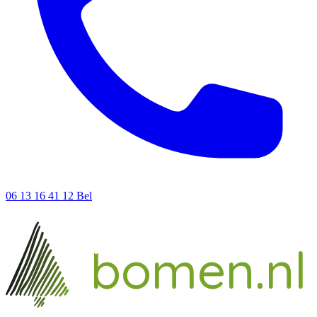
06 13 16 41 12
Bel
ieke
un
bomen.nl