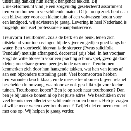
uitstraling dankzij hun sierlijk hangende takken. Bij
UniekeBomen.nl vind je een zorgvuldig geselecteerd assortiment
treurvorm bomen in verschillende maten. Of je nu op zoek bent naar
een blikvanger voor een kleine tuin of een volwassen boom voor
een landgoed, wij adviseren je graag. Levering in heel Nederland is
mogelijk, inclusief professionele aanplantservice.
Treurvorm Treurbomen, zoals de berk en de beuk, lenen zich
uitstekend voor toepassingen bij de vijver en gedijen goed langs het
water. Een voorbeeld hiervan is de sierpeer (Pyrus salicifolia
'Pendula') met zijn afhangend, decoratief grijs blad. In het voorjaar
zorgt de witte bloesem voor een prachtig schouwspel, gevolgd door
kleine, oneetbare groene peertjes in de nazomer. Treurbomen
kenmerken zich door hun hangende takken, wat hen van jongs af
aan een bijzondere uitstraling geeft. Veel boomsoorten hebben
treurvarianten beschikbaar, en de meeste treurbomen blijven relatief
bescheiden in omvang, waardoor ze ook geschikt zijn voor kleine
tuinen. Treurbomen kopen? Ben je op zoek naar treurbomen? Dan
ben je bij unieke bomen.nl op het juiste adres. We beschikken over
veel kennis over allerlei verschillende soorten bomen. Heb je vragen
of wil je meer weten over treurbomen? Twijfel niet en neem contact
met ons op. Wij helpen je graag verder.