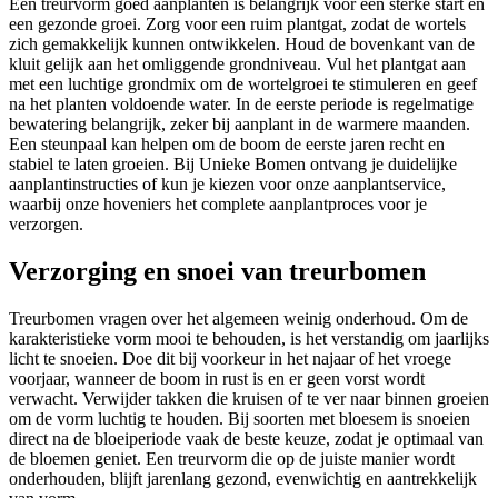
Een treurvorm goed aanplanten is belangrijk voor een sterke start en
een gezonde groei. Zorg voor een ruim plantgat, zodat de wortels
zich gemakkelijk kunnen ontwikkelen. Houd de bovenkant van de
kluit gelijk aan het omliggende grondniveau. Vul het plantgat aan
met een luchtige grondmix om de wortelgroei te stimuleren en geef
na het planten voldoende water. In de eerste periode is regelmatige
bewatering belangrijk, zeker bij aanplant in de warmere maanden.
Een steunpaal kan helpen om de boom de eerste jaren recht en
stabiel te laten groeien. Bij Unieke Bomen ontvang je duidelijke
aanplantinstructies of kun je kiezen voor onze aanplantservice,
waarbij onze hoveniers het complete aanplantproces voor je
verzorgen.
Verzorging en snoei van treurbomen
Treurbomen vragen over het algemeen weinig onderhoud. Om de
karakteristieke vorm mooi te behouden, is het verstandig om jaarlijks
licht te snoeien. Doe dit bij voorkeur in het najaar of het vroege
voorjaar, wanneer de boom in rust is en er geen vorst wordt
verwacht. Verwijder takken die kruisen of te ver naar binnen groeien
om de vorm luchtig te houden. Bij soorten met bloesem is snoeien
direct na de bloeiperiode vaak de beste keuze, zodat je optimaal van
de bloemen geniet. Een treurvorm die op de juiste manier wordt
onderhouden, blijft jarenlang gezond, evenwichtig en aantrekkelijk