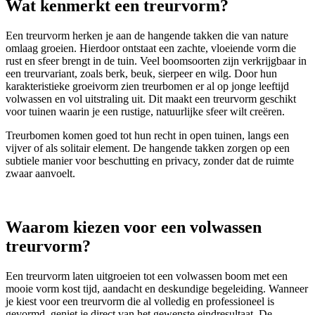
Wat kenmerkt een treurvorm?
Een treurvorm herken je aan de hangende takken die van nature
omlaag groeien. Hierdoor ontstaat een zachte, vloeiende vorm die
rust en sfeer brengt in de tuin. Veel boomsoorten zijn verkrijgbaar in
een treurvariant, zoals berk, beuk, sierpeer en wilg. Door hun
karakteristieke groeivorm zien treurbomen er al op jonge leeftijd
volwassen en vol uitstraling uit. Dit maakt een treurvorm geschikt
voor tuinen waarin je een rustige, natuurlijke sfeer wilt creëren.
Treurbomen komen goed tot hun recht in open tuinen, langs een
vijver of als solitair element. De hangende takken zorgen op een
subtiele manier voor beschutting en privacy, zonder dat de ruimte
zwaar aanvoelt.
Waarom kiezen voor een volwassen
treurvorm?
Een treurvorm laten uitgroeien tot een volwassen boom met een
mooie vorm kost tijd, aandacht en deskundige begeleiding. Wanneer
je kiest voor een treurvorm die al volledig en professioneel is
gevormd, geniet je direct van het gewenste eindresultaat. De