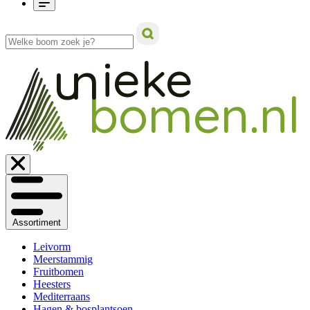
ieke
un
bomen.nl
Assortiment
Leivorm
Meerstammig
Fruitbomen
Heesters
Mediterraans
Hagen & bosplantsoen