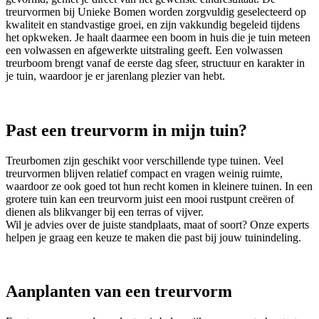
treurvormen bij Unieke Bomen worden zorgvuldig geselecteerd op
kwaliteit en standvastige groei, en zijn vakkundig begeleid tijdens
het opkweken. Je haalt daarmee een boom in huis die je tuin meteen
een volwassen en afgewerkte uitstraling geeft. Een volwassen
treurboom brengt vanaf de eerste dag sfeer, structuur en karakter in
je tuin, waardoor je er jarenlang plezier van hebt.
Past een treurvorm in mijn tuin?
Treurbomen zijn geschikt voor verschillende type tuinen. Veel
treurvormen blijven relatief compact en vragen weinig ruimte,
waardoor ze ook goed tot hun recht komen in kleinere tuinen. In een
grotere tuin kan een treurvorm juist een mooi rustpunt creëren of
dienen als blikvanger bij een terras of vijver.
Wil je advies over de juiste standplaats, maat of soort? Onze experts
helpen je graag een keuze te maken die past bij jouw tuinindeling.
Aanplanten van een treurvorm