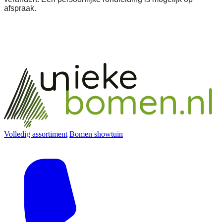
afspraak.
ieke
un
bomen.nl
Volledig assortiment
Bomen showtuin