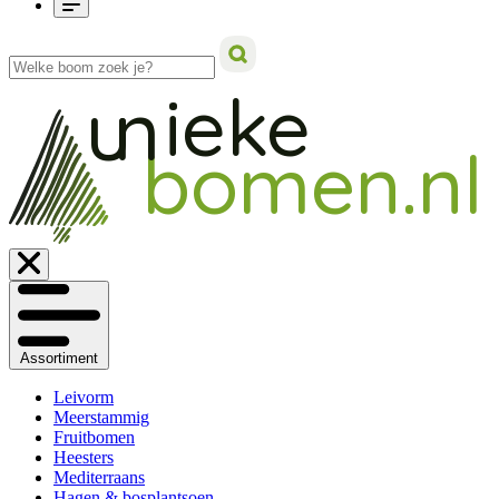
ieke
un
bomen.nl
Assortiment
Leivorm
Meerstammig
Fruitbomen
Heesters
Mediterraans
Hagen & bosplantsoen