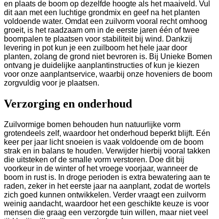
en plaats de boom op dezelfde hoogte als het maaiveld. Vul
dit aan met een luchtige grondmix en geef na het planten
voldoende water. Omdat een zuilvorm vooral recht omhoog
groeit, is het raadzaam om in de eerste jaren één of twee
boompalen te plaatsen voor stabiliteit bij wind. Dankzij
levering in pot kun je een zuilboom het hele jaar door
planten, zolang de grond niet bevroren is. Bij Unieke Bomen
ontvang je duidelijke aanplantinstructies of kun je kiezen
voor onze aanplantservice, waarbij onze hoveniers de boom
zorgvuldig voor je plaatsen.
Verzorging en onderhoud
Zuilvormige bomen behouden hun natuurlijke vorm
grotendeels zelf, waardoor het onderhoud beperkt blijft. Eén
keer per jaar licht snoeien is vaak voldoende om de boom
strak en in balans te houden. Verwijder hierbij vooral takken
die uitsteken of de smalle vorm verstoren. Doe dit bij
voorkeur in de winter of het vroege voorjaar, wanneer de
boom in rust is. In droge perioden is extra bewatering aan te
raden, zeker in het eerste jaar na aanplant, zodat de wortels
zich goed kunnen ontwikkelen. Verder vraagt een zuilvorm
weinig aandacht, waardoor het een geschikte keuze is voor
mensen die graag een verzorgde tuin willen, maar niet veel