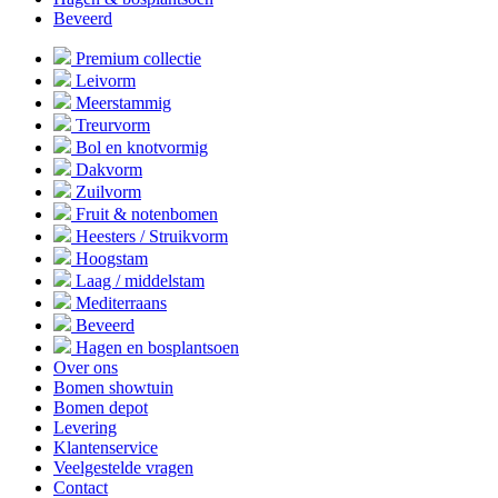
Beveerd
Premium collectie
Leivorm
Meerstammig
Treurvorm
Bol en knotvormig
Dakvorm
Zuilvorm
Fruit & notenbomen
Heesters / Struikvorm
Hoogstam
Laag / middelstam
Mediterraans
Beveerd
Hagen en bosplantsoen
Over ons
Bomen showtuin
Bomen depot
Levering
Klantenservice
Veelgestelde vragen
Contact