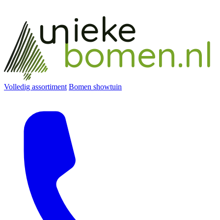
ieke
un
bomen.nl
Volledig assortiment
Bomen showtuin