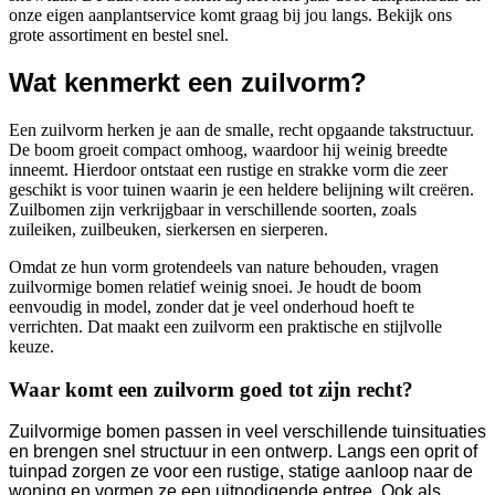
onze eigen aanplantservice komt graag bij jou langs. Bekijk ons
grote assortiment en bestel snel.
Wat kenmerkt een zuilvorm?
Een zuilvorm herken je aan de smalle, recht opgaande takstructuur.
De boom groeit compact omhoog, waardoor hij weinig breedte
inneemt. Hierdoor ontstaat een rustige en strakke vorm die zeer
geschikt is voor tuinen waarin je een heldere belijning wilt creëren.
Zuilbomen zijn verkrijgbaar in verschillende soorten, zoals
zuileiken, zuilbeuken, sierkersen en sierperen.
Omdat ze hun vorm grotendeels van nature behouden, vragen
zuilvormige bomen relatief weinig snoei. Je houdt de boom
eenvoudig in model, zonder dat je veel onderhoud hoeft te
verrichten. Dat maakt een zuilvorm een praktische en stijlvolle
keuze.
Waar komt een zuilvorm goed tot zijn recht?
Zuilvormige bomen passen in veel verschillende tuinsituaties
en brengen snel structuur in een ontwerp. Langs een oprit of
tuinpad zorgen ze voor een rustige, statige aanloop naar de
woning en vormen ze een uitnodigende entree. Ook als