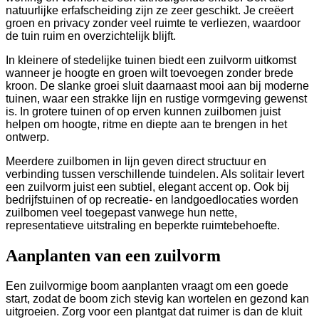
natuurlijke erfafscheiding zijn ze zeer geschikt. Je creëert
groen en privacy zonder veel ruimte te verliezen, waardoor
de tuin ruim en overzichtelijk blijft.
In kleinere of stedelijke tuinen biedt een zuilvorm uitkomst
wanneer je hoogte en groen wilt toevoegen zonder brede
kroon. De slanke groei sluit daarnaast mooi aan bij moderne
tuinen, waar een strakke lijn en rustige vormgeving gewenst
is. In grotere tuinen of op erven kunnen zuilbomen juist
helpen om hoogte, ritme en diepte aan te brengen in het
ontwerp.
Meerdere zuilbomen in lijn geven direct structuur en
verbinding tussen verschillende tuindelen. Als solitair levert
een zuilvorm juist een subtiel, elegant accent op. Ook bij
bedrijfstuinen of op recreatie- en landgoedlocaties worden
zuilbomen veel toegepast vanwege hun nette,
representatieve uitstraling en beperkte ruimtebehoefte.
Aanplanten van een zuilvorm
Een zuilvormige boom aanplanten vraagt om een goede
start, zodat de boom zich stevig kan wortelen en gezond kan
uitgroeien. Zorg voor een plantgat dat ruimer is dan de kluit