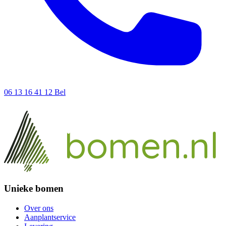
06 13 16 41 12
Bel
ieke
un
bomen.nl
Unieke bomen
Over ons
Aanplantservice