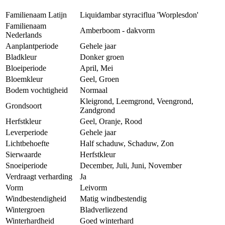
Familienaam Latijn
Liquidambar styraciflua 'Worplesdon'
Familienaam
Amberboom - dakvorm
Nederlands
Aanplantperiode
Gehele jaar
Bladkleur
Donker groen
Bloeiperiode
April, Mei
Bloemkleur
Geel, Groen
Bodem vochtigheid
Normaal
Kleigrond, Leemgrond, Veengrond,
Grondsoort
Zandgrond
Herfstkleur
Geel, Oranje, Rood
Leverperiode
Gehele jaar
Lichtbehoefte
Half schaduw, Schaduw, Zon
Sierwaarde
Herfstkleur
Snoeiperiode
December, Juli, Juni, November
Verdraagt verharding
Ja
Vorm
Leivorm
Windbestendigheid
Matig windbestendig
Wintergroen
Bladverliezend
Winterhardheid
Goed winterhard