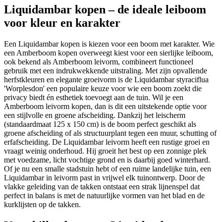
Liquidambar kopen – de ideale leiboom
voor kleur en karakter
Een Liquidambar kopen is kiezen voor een boom met karakter. Wie
een Amberboom kopen overweegt kiest voor een sierlijke leiboom,
ook bekend als Amberboom leivorm, combineert functioneel
gebruik met een indrukwekkende uitstraling. Met zijn opvallende
herfstkleuren en elegante groeivorm is de Liquidambar styraciflua
'Worplesdon' een populaire keuze voor wie een boom zoekt die
privacy biedt én esthetiek toevoegt aan de tuin. Wil je een
Amberboom leivorm kopen, dan is dit een uitstekende optie voor
een stijlvolle en groene afscheiding. Dankzij het leischerm
(standaardmaat 125 x 150 cm) is de boom perfect geschikt als
groene afscheiding of als structuurplant tegen een muur, schutting of
erfafscheiding. De Liquidambar leivorm heeft een rustige groei en
vraagt weinig onderhoud. Hij groeit het best op een zonnige plek
met voedzame, licht vochtige grond en is daarbij goed winterhard.
Of je nu een smalle stadstuin hebt of een ruime landelijke tuin, een
Liquidambar in leivorm past in vrijwel elk tuinontwerp. Door de
vlakke geleiding van de takken ontstaat een strak lijnenspel dat
perfect in balans is met de natuurlijke vormen van het blad en de
kurklijsten op de takken.