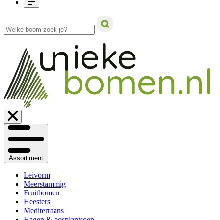
ieke
un
bomen.nl
Assortiment
Leivorm
Meerstammig
Fruitbomen
Heesters
Mediterraans
Hagen & bosplantsoen