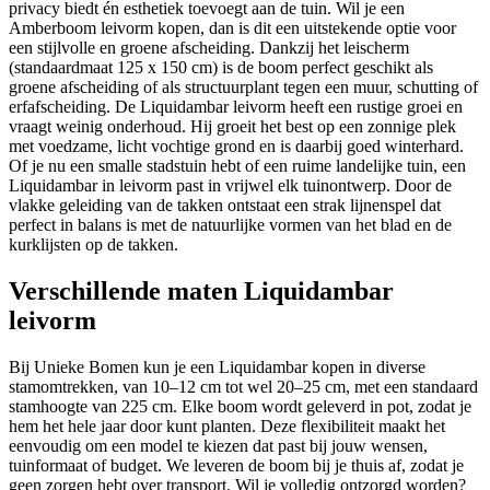
privacy biedt én esthetiek toevoegt aan de tuin. Wil je een
Amberboom leivorm kopen, dan is dit een uitstekende optie voor
een stijlvolle en groene afscheiding. Dankzij het leischerm
(standaardmaat 125 x 150 cm) is de boom perfect geschikt als
groene afscheiding of als structuurplant tegen een muur, schutting of
erfafscheiding. De Liquidambar leivorm heeft een rustige groei en
vraagt weinig onderhoud. Hij groeit het best op een zonnige plek
met voedzame, licht vochtige grond en is daarbij goed winterhard.
Of je nu een smalle stadstuin hebt of een ruime landelijke tuin, een
Liquidambar in leivorm past in vrijwel elk tuinontwerp. Door de
vlakke geleiding van de takken ontstaat een strak lijnenspel dat
perfect in balans is met de natuurlijke vormen van het blad en de
kurklijsten op de takken.
Verschillende maten Liquidambar
leivorm
Bij Unieke Bomen kun je een Liquidambar kopen in diverse
stamomtrekken, van 10–12 cm tot wel 20–25 cm, met een standaard
stamhoogte van 225 cm. Elke boom wordt geleverd in pot, zodat je
hem het hele jaar door kunt planten. Deze flexibiliteit maakt het
eenvoudig om een model te kiezen dat past bij jouw wensen,
tuinformaat of budget. We leveren de boom bij je thuis af, zodat je
geen zorgen hebt over transport. Wil je volledig ontzorgd worden?