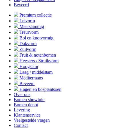
Beveerd
Premium collectie
Leivorm
Meerstammig
Treurvorm
Bol en knotvormig
Dakvorm
Zuilvorm
Fruit & notenbomen
Heesters / Struikvorm
Hoogstam
Laag / middelstam
Mediterraans
Beveerd
Hagen en bosplantsoen
Over ons
Bomen showtuin
Bomen depot
Levering
Klantenservice
Veelgestelde vragen
Contact