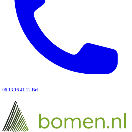
06 13 16 41 12
Bel
ieke
un
bomen.nl