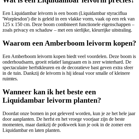
Wat is een Liquidambar leivorm precies?
Een Liquidambar leivorm is een boom (Liquidambar styraciflua
'Worplesdon') die is geleid in een vlakke vorm, vaak op een rek van
125 x 150 cm. Deze boom combineert functionele eigenschappen –
zoals privacy en schaduw – met een sierlijke, kleurrijke uitstraling.
Waarom een Amberboom leivorm kopen?
Een Amberboom leivorm kopen biedt veel voordelen. Deze boom is
onderhoudsarm, groeit relatief langzaam en is zeer winterhard. De
spectaculaire herfstkleuren en de decoratieve bast geven extra sfeer
in de tuin. Dankzij de leivorm is hij ideaal voor smalle of kleinere
ruimtes.
Wanneer kan ik het beste een
Liquidambar leivorm planten?
Doordat onze bomen in pot geleverd worden, kun je ze het hele jaar
door aanplanten. De herfst en het vroege voorjaar zijn de beste
momenten, maar dankzij de potkweek kun je ook in de zomer een
Liquidambar en laten planten.