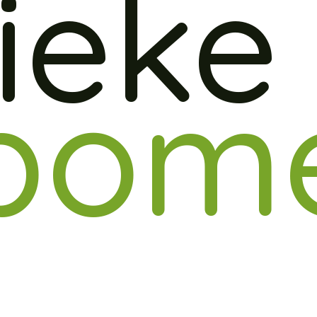
ieke
bome