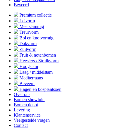
Beveerd
Premium collectie
Leivorm
Meerstammig
Treurvorm
Bol en knotvormig
Dakvorm
Zuilvorm
Fruit & notenbomen
Heesters / Struikvorm
Hoogstam
Laag / middelstam
Mediterraans
Beveerd
Hagen en bosplantsoen
Over ons
Bomen showtuin
Bomen depot
Levering
Klantenservice
Veelgestelde vragen
Contact