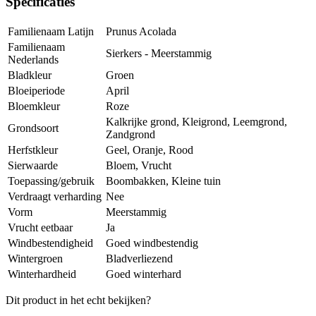
Specificaties
Familienaam Latijn
Prunus Acolada
Familienaam
Sierkers - Meerstammig
Nederlands
Bladkleur
Groen
Bloeiperiode
April
Bloemkleur
Roze
Kalkrijke grond, Kleigrond, Leemgrond,
Grondsoort
Zandgrond
Herfstkleur
Geel, Oranje, Rood
Sierwaarde
Bloem, Vrucht
Toepassing/gebruik
Boombakken, Kleine tuin
Verdraagt verharding
Nee
Vorm
Meerstammig
Vrucht eetbaar
Ja
Windbestendigheid
Goed windbestendig
Wintergroen
Bladverliezend
Winterhardheid
Goed winterhard
Dit product in het echt bekijken?