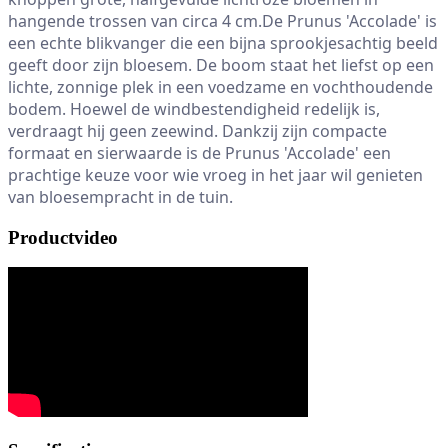
hangende trossen van circa 4 cm.De Prunus 'Accolade' is 
een echte blikvanger die een bijna sprookjesachtig beeld 
geeft door zijn bloesem. De boom staat het liefst op een 
lichte, zonnige plek in een voedzame en vochthoudende 
bodem. Hoewel de windbestendigheid redelijk is, 
verdraagt hij geen zeewind. Dankzij zijn compacte 
formaat en sierwaarde is de Prunus 'Accolade' een 
prachtige keuze voor wie vroeg in het jaar wil genieten 
van bloesempracht in de tuin.
Productvideo