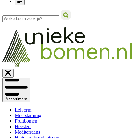
ieke
un
bomen.nl
Assortiment
Leivorm
Meerstammig
Fruitbomen
Heesters
Mediterraans
Hagen & bosplantsoen