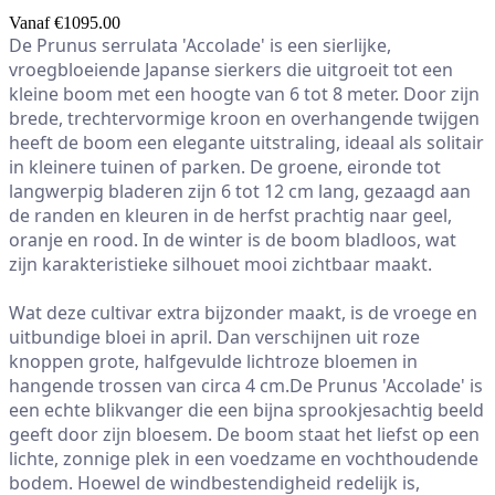
Vanaf
€1095.00
De Prunus serrulata 'Accolade' is een sierlijke, 
vroegbloeiende Japanse sierkers die uitgroeit tot een 
kleine boom met een hoogte van 6 tot 8 meter. Door zijn 
brede, trechtervormige kroon en overhangende twijgen 
heeft de boom een elegante uitstraling, ideaal als solitair 
in kleinere tuinen of parken. De groene, eironde tot 
langwerpig bladeren zijn 6 tot 12 cm lang, gezaagd aan 
de randen en kleuren in de herfst prachtig naar geel, 
oranje en rood. In de winter is de boom bladloos, wat 
zijn karakteristieke silhouet mooi zichtbaar maakt.

Wat deze cultivar extra bijzonder maakt, is de vroege en 
uitbundige bloei in april. Dan verschijnen uit roze 
knoppen grote, halfgevulde lichtroze bloemen in 
hangende trossen van circa 4 cm.De Prunus 'Accolade' is 
een echte blikvanger die een bijna sprookjesachtig beeld 
geeft door zijn bloesem. De boom staat het liefst op een 
lichte, zonnige plek in een voedzame en vochthoudende 
bodem. Hoewel de windbestendigheid redelijk is, 