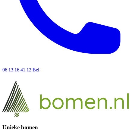
06 13 16 41 12
Bel
ieke
un
bomen.nl
Unieke bomen