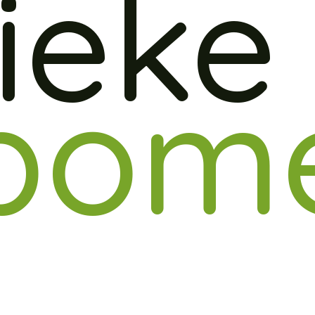
ieke
bome