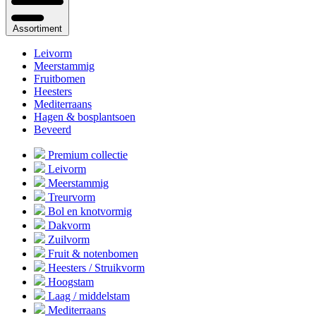
Assortiment
Leivorm
Meerstammig
Fruitbomen
Heesters
Mediterraans
Hagen & bosplantsoen
Beveerd
Premium collectie
Leivorm
Meerstammig
Treurvorm
Bol en knotvormig
Dakvorm
Zuilvorm
Fruit & notenbomen
Heesters / Struikvorm
Hoogstam
Laag / middelstam
Mediterraans