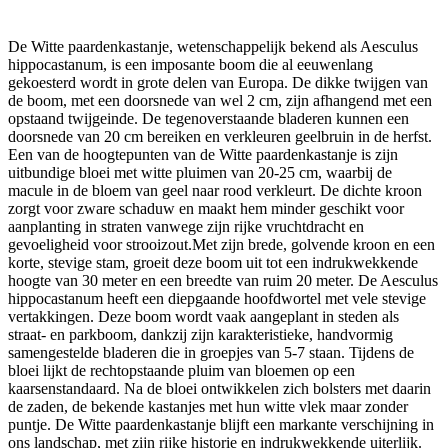
De Witte paardenkastanje, wetenschappelijk bekend als Aesculus
hippocastanum, is een imposante boom die al eeuwenlang
gekoesterd wordt in grote delen van Europa. De dikke twijgen van
de boom, met een doorsnede van wel 2 cm, zijn afhangend met een
opstaand twijgeinde. De tegenoverstaande bladeren kunnen een
doorsnede van 20 cm bereiken en verkleuren geelbruin in de herfst.
Een van de hoogtepunten van de Witte paardenkastanje is zijn
uitbundige bloei met witte pluimen van 20-25 cm, waarbij de
macule in de bloem van geel naar rood verkleurt. De dichte kroon
zorgt voor zware schaduw en maakt hem minder geschikt voor
aanplanting in straten vanwege zijn rijke vruchtdracht en
gevoeligheid voor strooizout.Met zijn brede, golvende kroon en een
korte, stevige stam, groeit deze boom uit tot een indrukwekkende
hoogte van 30 meter en een breedte van ruim 20 meter. De Aesculus
hippocastanum heeft een diepgaande hoofdwortel met vele stevige
vertakkingen. Deze boom wordt vaak aangeplant in steden als
straat- en parkboom, dankzij zijn karakteristieke, handvormig
samengestelde bladeren die in groepjes van 5-7 staan. Tijdens de
bloei lijkt de rechtopstaande pluim van bloemen op een
kaarsenstandaard. Na de bloei ontwikkelen zich bolsters met daarin
de zaden, de bekende kastanjes met hun witte vlek maar zonder
puntje. De Witte paardenkastanje blijft een markante verschijning in
ons landschap, met zijn rijke historie en indrukwekkende uiterlijk.