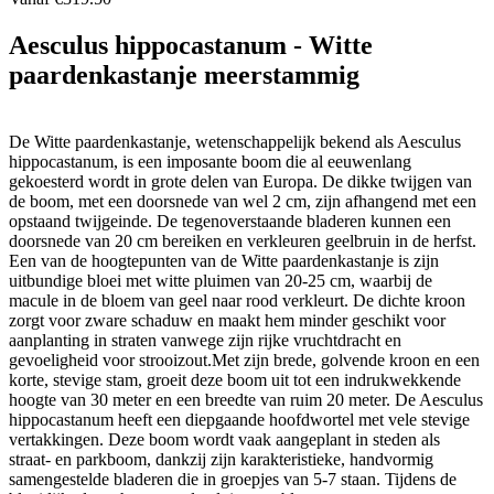
Aesculus hippocastanum - Witte
paardenkastanje meerstammig
De Witte paardenkastanje, wetenschappelijk bekend als Aesculus
hippocastanum, is een imposante boom die al eeuwenlang
gekoesterd wordt in grote delen van Europa. De dikke twijgen van
de boom, met een doorsnede van wel 2 cm, zijn afhangend met een
opstaand twijgeinde. De tegenoverstaande bladeren kunnen een
doorsnede van 20 cm bereiken en verkleuren geelbruin in de herfst.
Een van de hoogtepunten van de Witte paardenkastanje is zijn
uitbundige bloei met witte pluimen van 20-25 cm, waarbij de
macule in de bloem van geel naar rood verkleurt. De dichte kroon
zorgt voor zware schaduw en maakt hem minder geschikt voor
aanplanting in straten vanwege zijn rijke vruchtdracht en
gevoeligheid voor strooizout.Met zijn brede, golvende kroon en een
korte, stevige stam, groeit deze boom uit tot een indrukwekkende
hoogte van 30 meter en een breedte van ruim 20 meter. De Aesculus
hippocastanum heeft een diepgaande hoofdwortel met vele stevige
vertakkingen. Deze boom wordt vaak aangeplant in steden als
straat- en parkboom, dankzij zijn karakteristieke, handvormig
samengestelde bladeren die in groepjes van 5-7 staan. Tijdens de