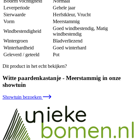
Bodem vochtigheid
Normaal
Leverperiode
Gehele jaar
Sierwaarde
Herfstkleur, Vrucht
Vorm
Meerstammig
Goed windbestendig, Matig
Windbestendigheid
windbestendig
Wintergroen
Bladverliezend
Winterhardheid
Goed winterhard
Geleverd / geteeld
Pot
Dit product in het echt bekijken?
Witte paardenkastanje - Meerstammig in onze
showtuin
Showtuin bezoeken
ieke
un
bomen.nl