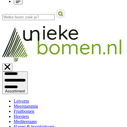
ieke
un
bomen.nl
Assortiment
Leivorm
Meerstammig
Fruitbomen
Heesters
Mediterraans
Hagen & bosplantsoen