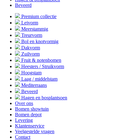
Beveerd
Premium collectie
Leivorm
Meerstammig
Treurvorm
Bol en knotvormig
Dakvorm
Zuilvorm
Fruit & notenbomen
Heesters / Struikvorm
Hoogstam
Laag / middelstam
Mediterraans
Beveerd
Hagen en bosplantsoen
Over ons
Bomen showtuin
Bomen depot
Levering
Klantenservice
Veelgestelde vragen
Contact