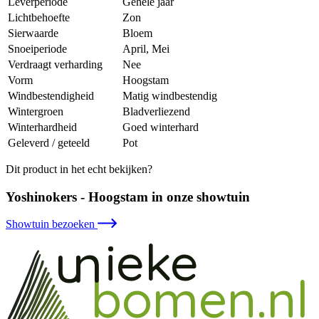
Leverperiode
Gehele jaar
Lichtbehoefte
Zon
Sierwaarde
Bloem
Snoeiperiode
April, Mei
Verdraagt verharding
Nee
Vorm
Hoogstam
Windbestendigheid
Matig windbestendig
Wintergroen
Bladverliezend
Winterhardheid
Goed winterhard
Geleverd / geteeld
Pot
Dit product in het echt bekijken?
Yoshinokers - Hoogstam in onze showtuin
Showtuin bezoeken
ieke
un
bomen.nl