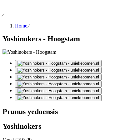
⁄
Home
⁄
Yoshinokers - Hoogstam
Prunus yedoensis
Yoshinokers
Vanaf
€795.00