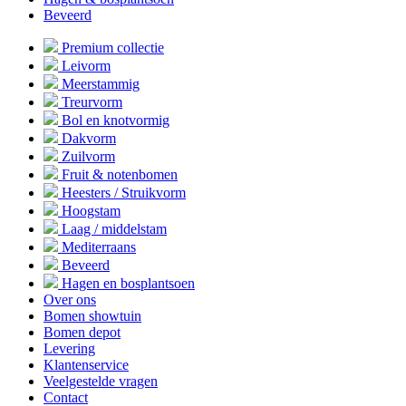
Beveerd
Premium collectie
Leivorm
Meerstammig
Treurvorm
Bol en knotvormig
Dakvorm
Zuilvorm
Fruit & notenbomen
Heesters / Struikvorm
Hoogstam
Laag / middelstam
Mediterraans
Beveerd
Hagen en bosplantsoen
Over ons
Bomen showtuin
Bomen depot
Levering
Klantenservice
Veelgestelde vragen
Contact