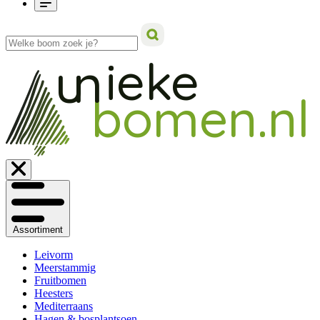
ieke
un
bomen.nl
Assortiment
Leivorm
Meerstammig
Fruitbomen
Heesters
Mediterraans
Hagen & bosplantsoen