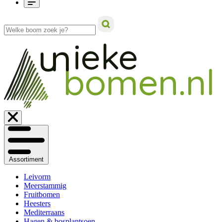
ieke
un
bomen.nl
Assortiment
Leivorm
Meerstammig
Fruitbomen
Heesters
Mediterraans
Hagen & bosplantsoen