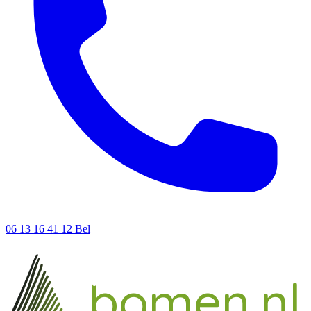
06 13 16 41 12
Bel
ieke
un
bomen.nl