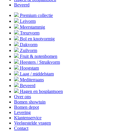
Beveerd
Premium collectie
Leivorm
Meerstammig
Treurvorm
Bol en knotvormig
Dakvorm
Zuilvorm
Fruit & notenbomen
Heesters / Struikvorm
Hoogstam
Laag / middelstam
Mediterraans
Beveerd
Hagen en bosplantsoen
Over ons
Bomen showtuin
Bomen depot
Levering
Klantenservice
Veelgestelde vragen
Contact